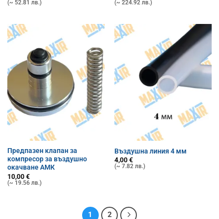
(~ 52.81 лв.)
(~ 224.92 лв.)
Предпазен клапан за
Въздушна линия 4 мм
компресор за въздушно
4,00
€
(~ 7.82 лв.)
окачване АМК
10,00
€
(~ 19.56 лв.)
1
2