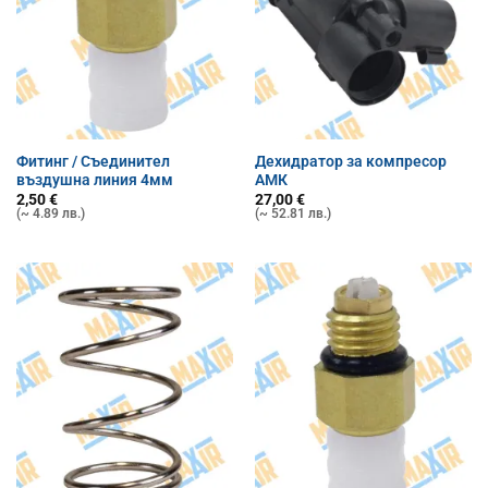
Фитинг / Съединител
Дехидратор за компресор
въздушна линия 4мм
АМК
2,50
€
27,00
€
(~ 4.89 лв.)
(~ 52.81 лв.)