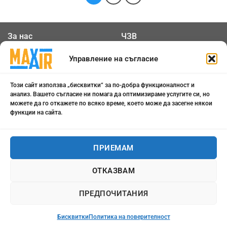
За нас
ЧЗВ
Общи условия
Контакти
Управление на съгласие
Политика за
Бисквитки
Този сайт използва „бисквитки“ за по-добра функционалност и
поверителност
анализ. Вашето съгласие ни помага да оптимизираме услугите си, но
можете да го откажете по всяко време, което може да засегне някои
функции на сайта.
0898 808 799
office@maxair-bg.com
ПРИЕМАМ
Понеделник - Петък от
ОТКАЗВАМ
09:00 - 18:00
ПРЕДПОЧИТАНИЯ
Бисквитки
Политика на поверителност
Всички права запазени 2026 ©
maxair-bg.com