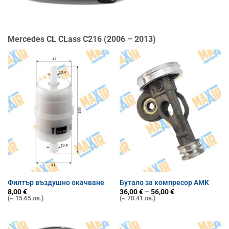
Mercedes CL CLass C216 (2006 – 2013)
Филтър въздушно окачване
Бутало за компресор AMK
Price
8,00
€
36,00
€
–
56,00
€
range:
(~ 15.65 лв.)
(~ 70.41 лв.)
36,00 €
through
56,00 €