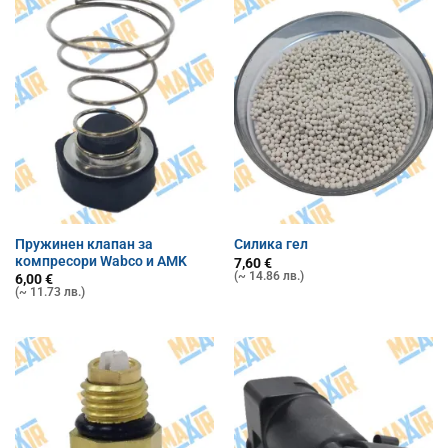
Пружинен клапан за
Силика гел
компресори Wabco и AMK
7,60
€
(~ 14.86 лв.)
6,00
€
(~ 11.73 лв.)