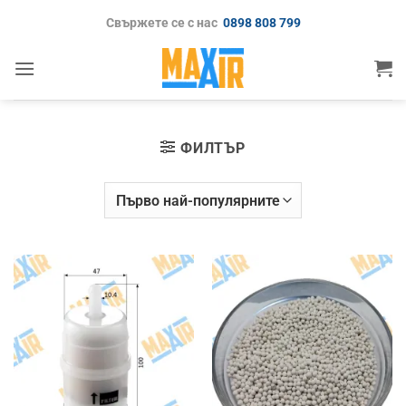
Skip
Свържете се с нас
0898 808 799
to
content
ФИЛТЪР