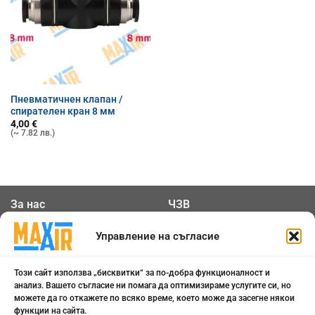
Пневматичнен клапан /
спирателен кран 8 мм
4,00
€
(~ 7.82 лв.)
За нас
ЧЗВ
Общи условия
Контакти
Управление на съгласие
Политика за
Бисквитки
Този сайт използва „бисквитки“ за по-добра функционалност и
поверителност
анализ. Вашето съгласие ни помага да оптимизираме услугите си, но
можете да го откажете по всяко време, което може да засегне някои
функции на сайта.