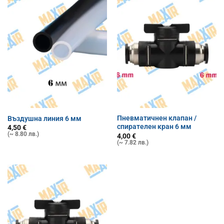
Пневматичнен клапан /
Въздушна линия 6 мм
спирателен кран 6 мм
4,50
€
(~ 8.80 лв.)
4,00
€
(~ 7.82 лв.)