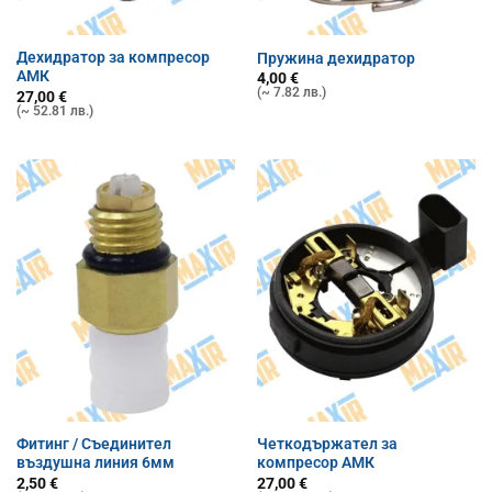
Дехидратор за компресор
Пружина дехидратор
АМК
4,00
€
(~ 7.82 лв.)
27,00
€
(~ 52.81 лв.)
Фитинг / Съединител
Четкодържател за
въздушна линия 6мм
компресор АМК
2,50
€
27,00
€