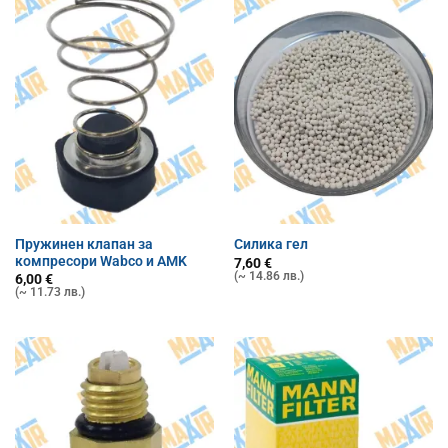
Пружинен клапан за
Силика гел
компресори Wabco и AMK
7,60
€
(~ 14.86 лв.)
6,00
€
(~ 11.73 лв.)