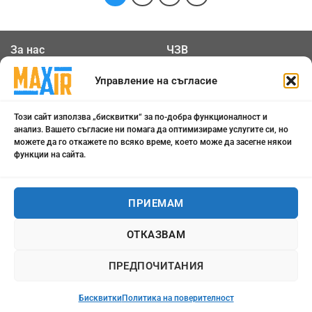
За нас
ЧЗВ
Общи условия
Контакти
Управление на съгласие
Политика за
Бисквитки
Този сайт използва „бисквитки“ за по-добра функционалност и
поверителност
анализ. Вашето съгласие ни помага да оптимизираме услугите си, но
можете да го откажете по всяко време, което може да засегне някои
функции на сайта.
0898 808 799
office@maxair-bg.com
ПРИЕМАМ
Понеделник - Петък от
ОТКАЗВАМ
09:00 - 18:00
ПРЕДПОЧИТАНИЯ
Бисквитки
Политика на поверителност
Всички права запазени 2026 ©
maxair-bg.com