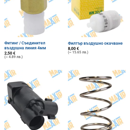
Фитинг / Съединител
Филтър въздушно окачване
въздушна линия 4мм
8,00
€
(~ 15.65 лв.)
2,50
€
(~ 4.89 лв.)