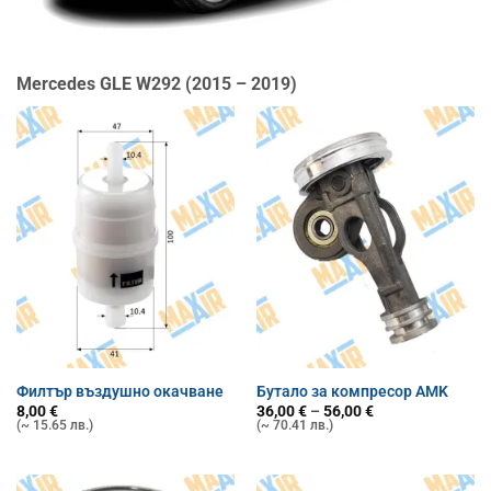
Mercedes GLE W292 (2015 – 2019)
Филтър въздушно окачване
Бутало за компресор AMK
Price
8,00
€
36,00
€
–
56,00
€
range:
(~ 15.65 лв.)
(~ 70.41 лв.)
36,00 €
through
56,00 €