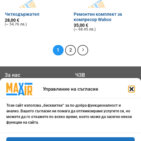
Ремонтен комплект за
Четкодържател
компресор Wabco
28,00
€
(~ 54.76 лв.)
35,00
€
(~ 68.45 лв.)
1
2
За нас
ЧЗВ
Общи условия
Контакти
Управление на съгласие
Политика за
Бисквитки
Този сайт използва „бисквитки“ за по-добра функционалност и
поверителност
анализ. Вашето съгласие ни помага да оптимизираме услугите си, но
можете да го откажете по всяко време, което може да засегне някои
функции на сайта.
0898 808 799