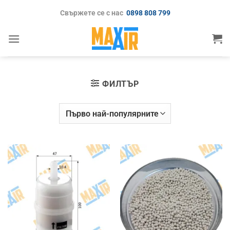
Skip
Свържете се с нас
0898 808 799
to
content
ФИЛТЪР