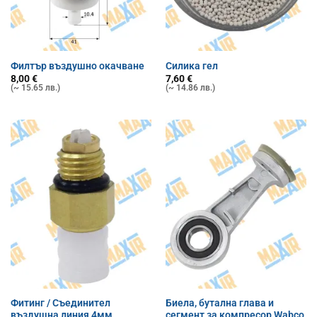
Филтър въздушно окачване
Силика гел
8,00
€
7,60
€
(~ 15.65 лв.)
(~ 14.86 лв.)
Фитинг / Съединител
Биела, бутална глава и
въздушна линия 4мм
сегмент за компресор Wabco