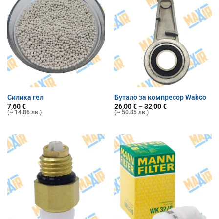
Силика гел
Бутало за компресор Wabco
Price
7,60
€
26,00
€
–
32,00
€
range:
(~ 14.86 лв.)
(~ 50.85 лв.)
26,00 €
through
32,00 €