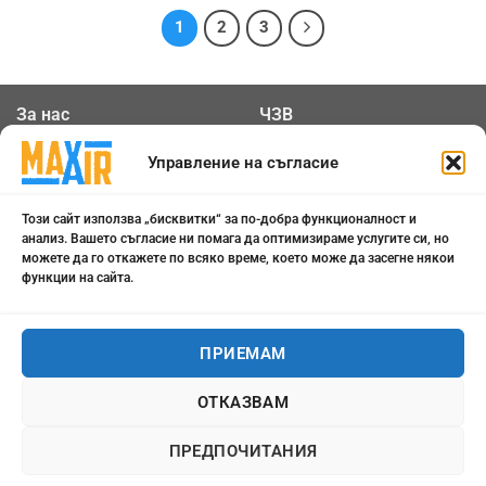
1
2
3
За нас
ЧЗВ
Общи условия
Контакти
Управление на съгласие
Политика за
Бисквитки
Този сайт използва „бисквитки“ за по-добра функционалност и
поверителност
анализ. Вашето съгласие ни помага да оптимизираме услугите си, но
можете да го откажете по всяко време, което може да засегне някои
функции на сайта.
0898 808 799
office@maxair-bg.com
ПРИЕМАМ
Понеделник - Петък от
ОТКАЗВАМ
09:00 - 18:00
ПРЕДПОЧИТАНИЯ