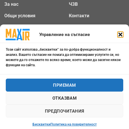
За нас
ЧЗВ
Общи условия
Контакти
Политика за
Бисквитки
поверителност
Управление на съгласие
Този сайт използва „бисквитки“ за по-добра функционалност и
0898 808 799
анализ. Вашето съгласие ни помага да оптимизираме услугите си, но
можете да го откажете по всяко време, което може да засегне някои
office@maxair-bg.com
функции на сайта.
Понеделник - Петък от
09:00 - 18:00
ПРИЕМАМ
ОТКАЗВАМ
Всички права запазени 2026 ©
maxair-bg.com
ПРЕДПОЧИТАНИЯ
Бисквитки
Политика на поверителност