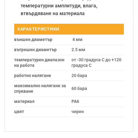
температурни амплитуди, влага,
втвърдяване на материала
ХАРАКТЕРИСТИКИ
външен диаметър
4 мм
вътрешен диаметър
2.5 мм
температурен диапазон
от -30 градуса C до +120
на работа
градуса C
работно налягане
20 бара
максимално налягане за
60 бара
спукване
материал
PA6
цвят
черен