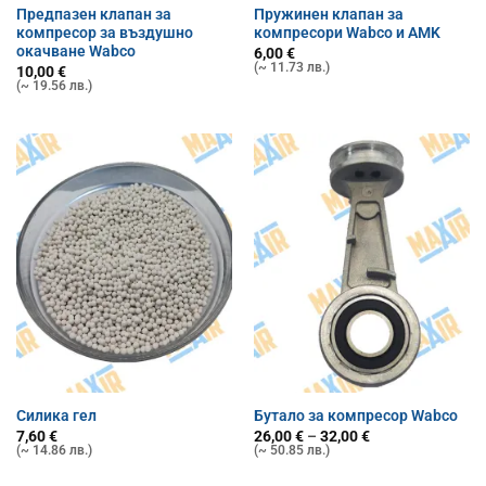
Предпазен клапан за
Пружинен клапан за
компресор за въздушно
компресори Wabco и AMK
окачване Wabco
6,00
€
(~ 11.73 лв.)
10,00
€
(~ 19.56 лв.)
Силика гел
Бутало за компресор Wabco
Price
7,60
€
26,00
€
–
32,00
€
range:
(~ 14.86 лв.)
(~ 50.85 лв.)
26,00 €
through