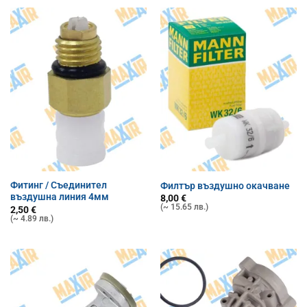
32,00 €
Фитинг / Съединител
Филтър въздушно окачване
въздушна линия 4мм
8,00
€
(~ 15.65 лв.)
2,50
€
(~ 4.89 лв.)