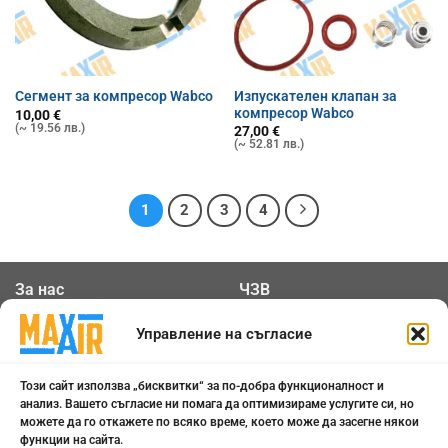
Изпускателен клапан за
Сегмент за компресор Wabco
компресор Wabco
10,00
€
(~ 19.56 лв.)
27,00
€
(~ 52.81 лв.)
1
2
3
4
За нас
ЧЗВ
Общи условия
Контакти
Управление на съгласие
Политика за
Бисквитки
Този сайт използва „бисквитки“ за по-добра функционалност и
поверителност
анализ. Вашето съгласие ни помага да оптимизираме услугите си, но
можете да го откажете по всяко време, което може да засегне някои
функции на сайта.