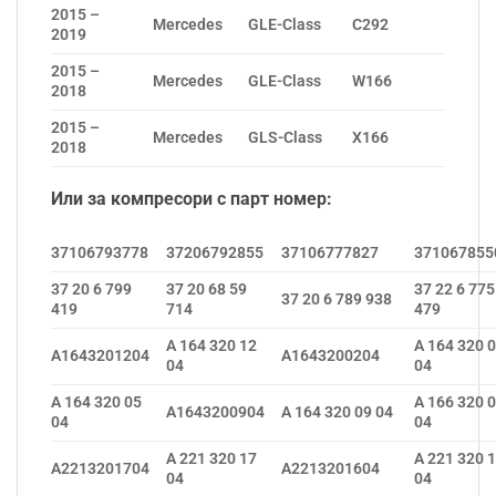
2015 –
Mercedes
GLE-Class
C292
2019
2015 –
Mercedes
GLE-Class
W166
2018
2015 –
Mercedes
GLS-Class
X166
2018
Или за компресори с парт номер:
37106793778
37206792855
37106777827
371067855
37 20 6 799
37 20 68 59
37 22 6 775
37 20 6 789 938
419
714
479
A 164 320 12
A 164 320 
A1643201204
A1643200204
04
04
A 164 320 05
A 166 320 
A1643200904
A 164 320 09 04
04
04
A 221 320 17
A 221 320 
A2213201704
A2213201604
04
04