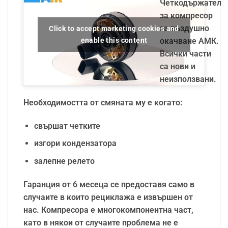
Четкодържател
за компресор
за въздушно
Click to accept marketing cookies and
enable this content
окачване АМК.
Всички части
са нови и
неизползвани.
Необходимостта от смяната му е когато:
свършат четките
изгори кондензатора
залепне релето
Гаранция от 6 месеца се предоставя само в
случаите в които рециклажа е извършен от
нас. Компресора е многокомпонентна част,
като в някои от случаите проблема не е