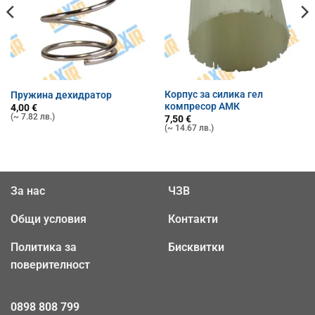
Корпус за силика гел
Пружина дехидратор
компресор АМК
4,00
€
(~ 7.82 лв.)
7,50
€
(~ 14.67 лв.)
За нас
ЧЗВ
Общи условия
Контакти
Политика за
Бисквитки
поверителност
0898 808 799