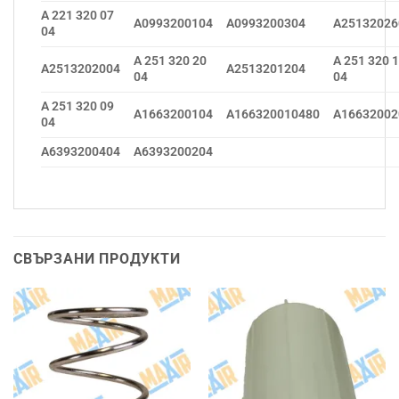
A 221 320 07
A0993200104
A0993200304
A25132026
04
A 251 320 20
A 251 320 
A2513202004
A2513201204
04
04
A 251 320 09
A1663200104
A166320010480
A16632002
04
A6393200404
A6393200204
СВЪРЗАНИ ПРОДУКТИ