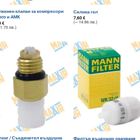
жинен клапан за компресори
Силика гел
bco и AMK
7,60
€
(~ 14.86 лв.)
0
€
1.73 лв.)
тинг / Съединител въздушна
Филтър въздушно окачване