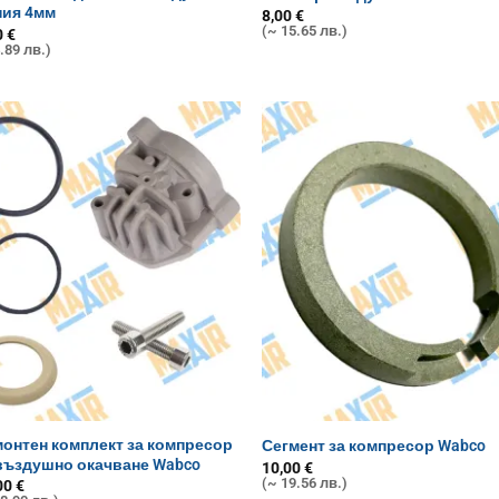
ния 4мм
8,00
€
(~ 15.65 лв.)
0
€
.89 лв.)
онтен комплект за компресор
Сегмент за компресор Wabco
въздушно окачване Wabco
10,00
€
(~ 19.56 лв.)
00
€