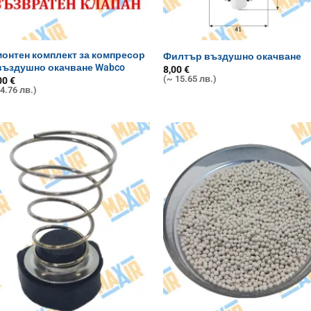
онтен комплект за компресор
Филтър въздушно окачване
въздушно окачване Wabco
8,00
€
(~ 15.65 лв.)
00
€
4.76 лв.)