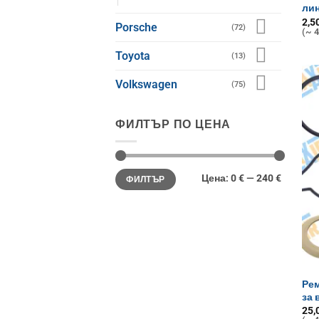
ли
2,5
Porsche
(72)
(~ 4
Toyota
(13)
Volkswagen
(75)
ФИЛТЪР ПО ЦЕНА
Минимална
Максимална
Цена:
0 €
—
240 €
ФИЛТЪР
цена
цена
Рем
за 
25,