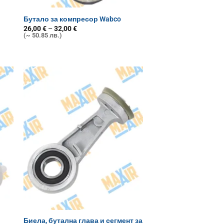
Бутало за компресор Wabco
Price
26,00
€
–
32,00
€
range:
(~ 50.85 лв.)
26,00 €
through
32,00 €
Биела, бутална глава и сегмент за