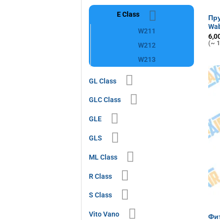
E Class
Пру
Wa
W211
6,0
(~ 1
W212
W213
GL Class
GLC Class
GLE
GLS
ML Class
R Class
S Class
Vito Vano
Фи