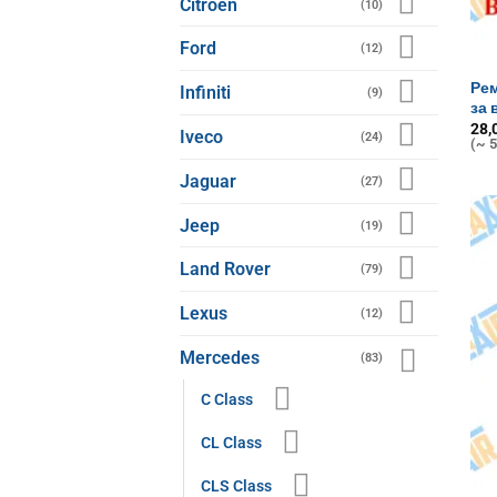
Citroen
(10)
Ford
(12)
Рем
Infiniti
(9)
за 
28,
Iveco
(24)
(~ 5
Jaguar
(27)
Jeep
(19)
Land Rover
(79)
Lexus
(12)
Mercedes
(83)
C Class
CL Class
CLS Class