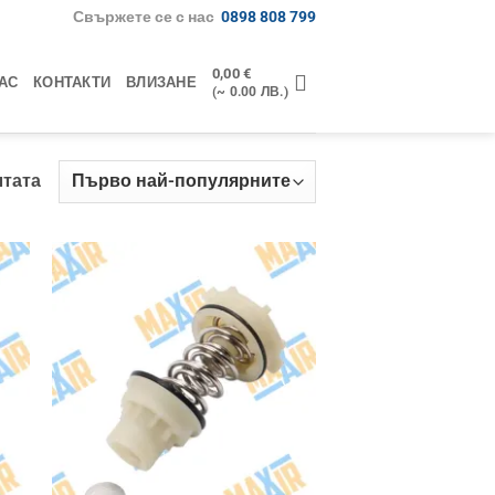
Свържете се с нас
0898 808 799
0,00
€
АС
КОНТАКТИ
ВЛИЗАНЕ
(~ 0.00 ЛВ.)
Sorted
лтата
by
popularity