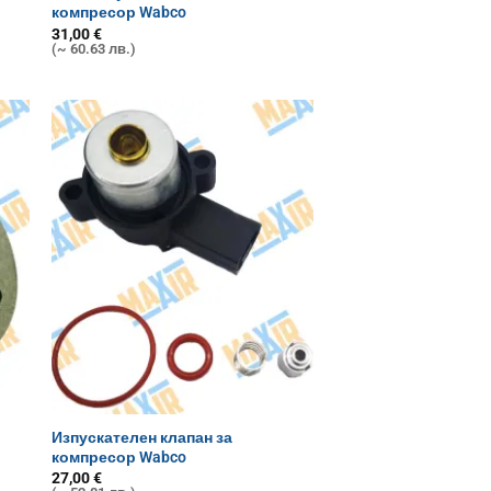
компресор Wabco
31,00
€
(~ 60.63 лв.)
Изпускателен клапан за
компресор Wabco
27,00
€