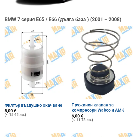
BMW 7 серия E65 / E66 (дълга база ) (2001 – 2008)
Пружинен клапан за
Филтър въздушно окачване
компресори Wabco и AMK
8,00
€
(~ 15.65 лв.)
6,00
€
(~ 11.73 лв.)