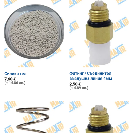
Фитинг / Съединител
Силика гел
въздушна линия 4мм
7,60
€
(~ 14.86 лв.)
2,50
€
(~ 4.89 лв.)