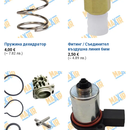
Фитинг / Съединител
Пружина дехидратор
въздушна линия 6мм
4,00
€
(~ 7.82 лв.)
2,50
€
(~ 4.89 лв.)