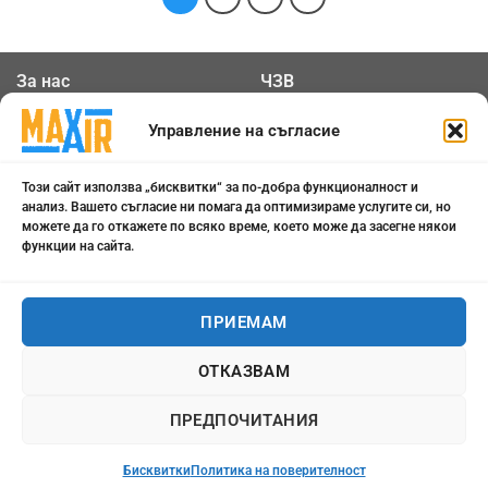
За нас
ЧЗВ
Общи условия
Контакти
Управление на съгласие
Политика за
Бисквитки
Този сайт използва „бисквитки“ за по-добра функционалност и
поверителност
анализ. Вашето съгласие ни помага да оптимизираме услугите си, но
можете да го откажете по всяко време, което може да засегне някои
функции на сайта.
0898 808 799
office@maxair-bg.com
ПРИЕМАМ
Понеделник - Петък от
ОТКАЗВАМ
09:00 - 18:00
ПРЕДПОЧИТАНИЯ
Бисквитки
Политика на поверителност
Всички права запазени 2026 ©
maxair-bg.com