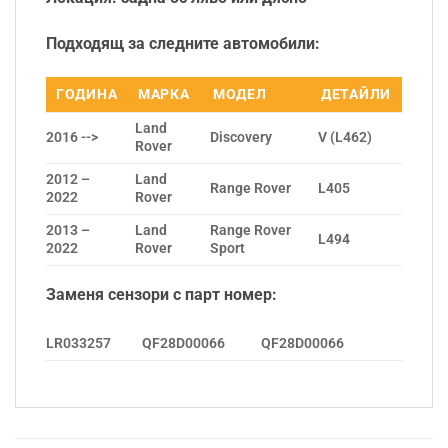
Подходящ за следните автомобили:
ГОДИНА
МАРКА
МОДЕЛ
ДЕТАЙЛИ
Land
2016 -->
Discovery
V (L462)
Rover
2012 –
Land
Range Rover
L405
2022
Rover
2013 –
Land
Range Rover
L494
2022
Rover
Sport
Заменя сензори с парт номер:
LR033257
QF28D00066
QF28D00066