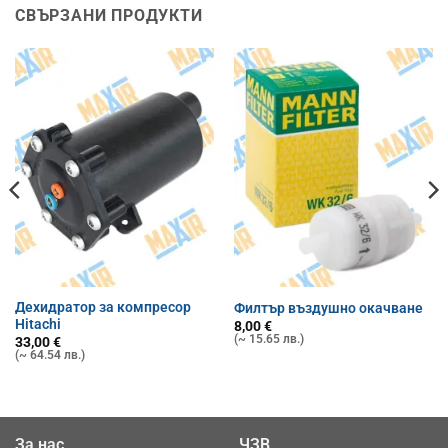
СВЪРЗАНИ ПРОДУКТИ
Дехидратор за компресор
Филтър въздушно окачване
Hitachi
8,00
€
(~ 15.65 лв.)
33,00
€
(~ 64.54 лв.)
За нас
ЧЗВ