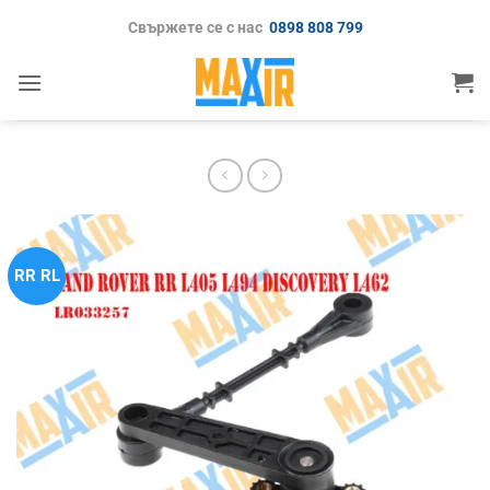
Skip
Свържете се с нас
0898 808 799
to
content
RR RL