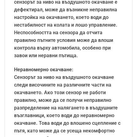
сензорът за ниво на въздушното окачване е
дефектирал, може да възникне неправилна
настройка на окачването, което води до
нестабилност на колата и лошо управление.
Неспособността на сензора да отчита
правилно пътните условия може да влоши
контрола върху автомобила, особено при
завои или неравни пътища.
Неравномерно окачване:
Сензорът за ниво на въздушното окачване
следи височините на различните части на
окачването. Ако този сензор не работи
правилно, може да се получи неправилно
разпределение на налягането в въздушните
възглавници, което води до неравномерно
окачване. Това води до влошено сцепление с
пътя, като може да се усеща некомфортно