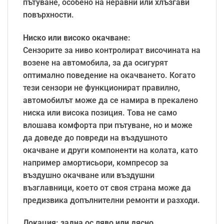
пътуване, особено на неравни или хлъзгави
повърхности.
Ниско или високо окачване:
Сензорите за ниво контролират височината на
возене на автомобила, за да осигурят
оптимално поведение на окачването. Когато
тези сензори не функционират правилно,
автомобилът може да се намира в прекалено
ниска или висока позиция. Това не само
влошава комфорта при пътуване, но и може
да доведе до повреди на въздушното
окачване и други компоненти на колата, като
например амортисьори, компресор за
въздушно окачване или въздушни
възглавници, което от своя страна може да
предизвика допълнителни ремонти и разходи.
Локация: задна ос ляво или дясно