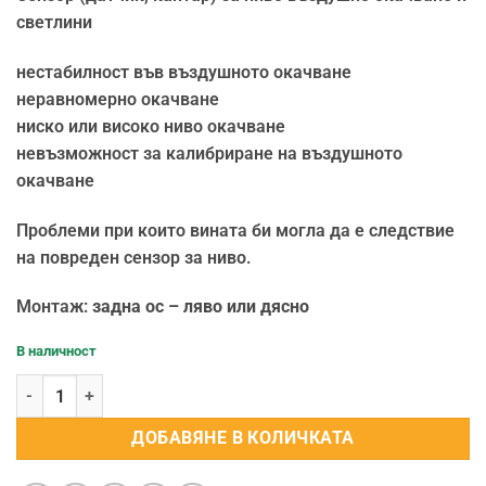
светлини
нестабилност във въздушното окачване
неравномерно окачване
ниско или високо ниво окачване
невъзможност за калибриране на въздушното
окачване
Проблеми при които вината би могла да е следствие
на повреден сензор за ниво.
Монтаж:
задна ос – ляво или дясно
В наличност
количество за Сензор (датчик, кантар) за ниво въздушно окачв
ДОБАВЯНЕ В КОЛИЧКАТА