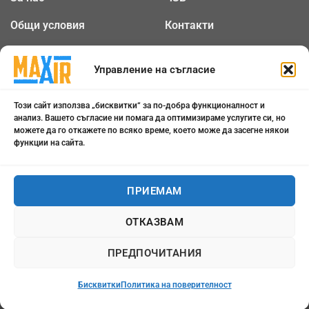
Общи условия
Контакти
Политика за
Бисквитки
поверителност
Управление на съгласие
Този сайт използва „бисквитки“ за по-добра функционалност и
0898 808 799
анализ. Вашето съгласие ни помага да оптимизираме услугите си, но
можете да го откажете по всяко време, което може да засегне някои
office@maxair-bg.com
функции на сайта.
Понеделник - Петък от
ПРИЕМАМ
09:00 - 18:00
ОТКАЗВАМ
Всички права запазени 2026 ©
maxair-bg.com
ПРЕДПОЧИТАНИЯ
Бисквитки
Политика на поверителност