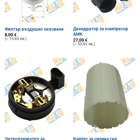
Дехидратор за компресор
Филтър въздушно окачване
АМК
8,00
€
(~ 15.65 лв.)
27,00
€
(~ 52.81 лв.)
Четкодържател за
Корпус за силика гел