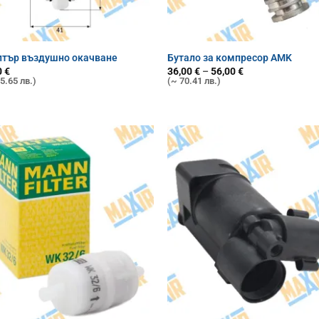
тър въздушно окачване
Бутало за компресор AMK
Price
0
€
36,00
€
–
56,00
€
range:
5.65 лв.)
(~ 70.41 лв.)
36,00 €
through
56,00 €