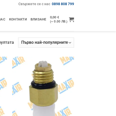
Свържете се с нас
0898 808 799
0,00
€
НАС
КОНТАКТИ
ВЛИЗАНЕ
(~ 0.00 ЛВ.)
Sorted
зултата
by
popularity