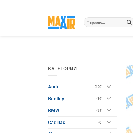
Skip
to
content
Търсене
за:
КАТЕГОРИИ
Audi
(100)
Bentley
(39)
BMW
(69)
Cadillac
(0)