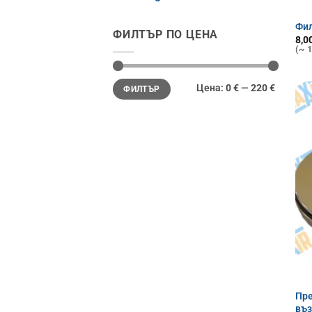
Фил
ФИЛТЪР ПО ЦЕНА
8,0
(~ 1
Минимална
Максимална
Цена:
0 €
—
220 €
ФИЛТЪР
цена
цена
Пре
въ