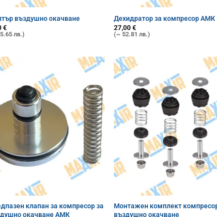
тър въздушно окачване
Дехидратор за компресор АМК
0
€
27,00
€
5.65 лв.)
(~ 52.81 лв.)
дпазен клапан за компресор за
Монтажен комплект компресо
здушно окачване АМК
въздушно окачване