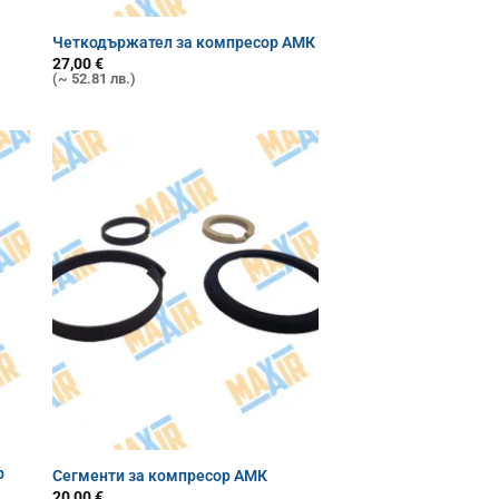
Четкодържател за компресор АМК
27,00
€
(~ 52.81 лв.)
р
Сегменти за компресор АМК
20,00
€