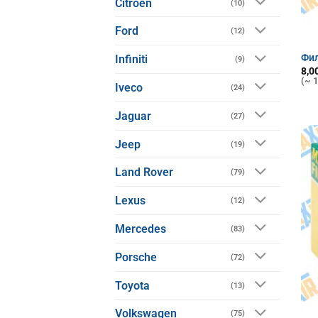
Citroen
(10)
Ford
(12)
Фил
Infiniti
(9)
8,0
(~ 1
Iveco
(24)
Jaguar
(27)
Jeep
(19)
Land Rover
(79)
Lexus
(12)
Mercedes
(83)
Porsche
(72)
Toyota
(13)
Volkswagen
(75)