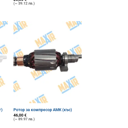
(~ 39.12 лв.)
г)
Ротор за компресор АМК (къс)
46,00
€
(~ 89.97 лв.)