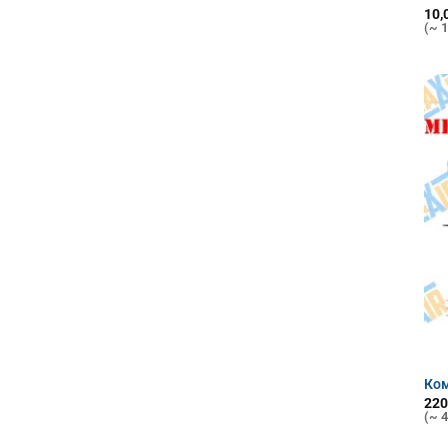
10,
(~ 1
Ком
220
(~ 4