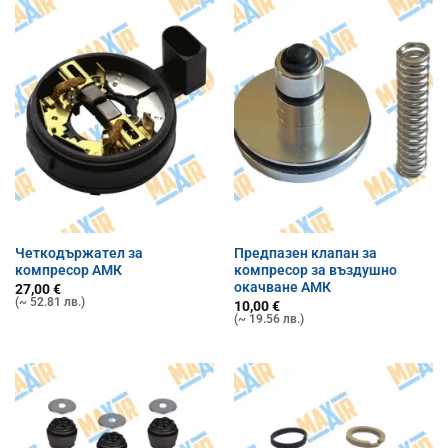
Четкодържател за
Предпазен клапан за
компресор АМК
компресор за въздушно
окачване АМК
27,00
€
(~ 52.81 лв.)
10,00
€
(~ 19.56 лв.)