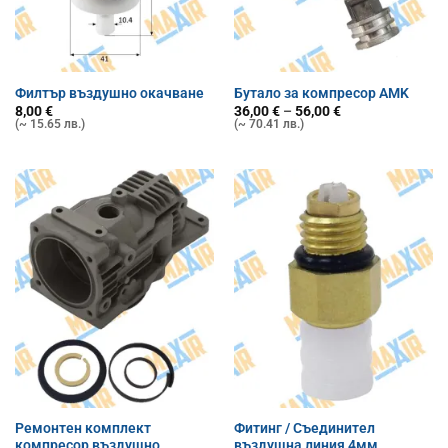
Филтър въздушно окачване
Бутало за компресор AMK
Price
8,00
€
36,00
€
–
56,00
€
range:
(~ 15.65 лв.)
(~ 70.41 лв.)
36,00 €
through
56,00 €
Ремонтен комплект
Фитинг / Съединител
компресор въздушно
въздушна линия 4мм