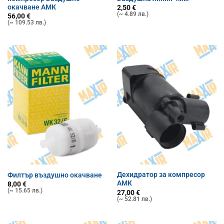
окачване АМК
2,50
€
(~ 4.89 лв.)
56,00
€
(~ 109.53 лв.)
Дехидратор за компресор
Филтър въздушно окачване
АМК
8,00
€
(~ 15.65 лв.)
27,00
€
(~ 52.81 лв.)