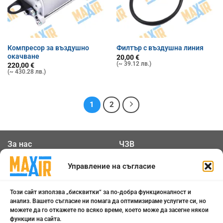
Компресор за въздушно
Филтър с въздушна линия
окачване
20,00
€
(~ 39.12 лв.)
220,00
€
(~ 430.28 лв.)
1
2
За нас
ЧЗВ
Общи условия
Контакти
Управление на съгласие
Политика за
Бисквитки
Този сайт използва „бисквитки“ за по-добра функционалност и
поверителност
анализ. Вашето съгласие ни помага да оптимизираме услугите си, но
можете да го откажете по всяко време, което може да засегне някои
функции на сайта.