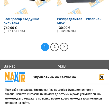
Компресор въздушно
Разпределител – клапанен
окачване
блок
740,00
€
130,00
€
(~ 1,447.31 лв.)
(~ 254.26 лв.)
1
2
За нас
ЧЗВ
Общи условия
Контакти
Управление на съгласие
Политика за
Бисквитки
Този сайт използва „бисквитки“ за по-добра функционалност и
поверителност
анализ. Вашето съгласие ни помага да оптимизираме услугите си, но
можете да го откажете по всяко време, което може да засегне някои
функции на сайта.
0898 808 799