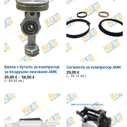
Биела с бутало за компресор
Сегменти за компресор АМК
за въздушно окачване AMK
20,00
€
(~ 39.12 лв.)
Price
35,00
€
–
56,00
€
range:
(~ 68.45 лв.)
35,00 €
through
56,00 €