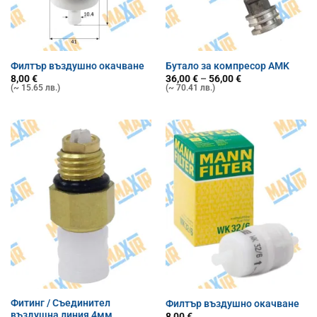
Филтър въздушно окачване
Бутало за компресор AMK
Price
8,00
€
36,00
€
–
56,00
€
range:
(~ 15.65 лв.)
(~ 70.41 лв.)
36,00 €
through
56,00 €
Фитинг / Съединител
Филтър въздушно окачване
въздушна линия 4мм
8,00
€