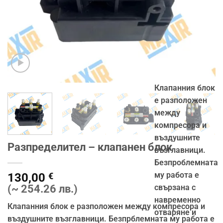
Клапанния блок
е разположен
между
компресора и
въздушните
Разпределител – клапанен блок
възглавници.
Безпроблемната
му работа е
130,00
€
свързана с
(~ 254.26 лв.)
навременно
Клапанния блок е разположен между компресора и
отваряне и
въздушните възглавници. Безпрблемната му работа е