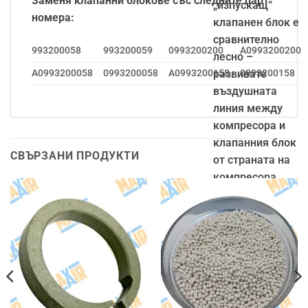
Заменя клапанни блокове със следните парт
„изпускащ“
номера:
клапанен блок е
сравнително
993200058
993200059
0993200200
A0993200200
лесно –
развивате
A0993200058
0993200058
A0993200158
0993200158
въздушната
линия между
компресора и
клапанния блок
СВЪРЗАНИ ПРОДУКТИ
от страната на
компресора,
потапяте
въздушната
линия в съд с
вода. Добре
затворилия
клапанен блок
не трябва да