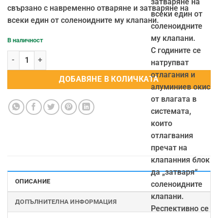
затваряне на
свързано с навременно отваряне и затваряне на
всеки един от
всеки един от соленоидните му клапани.
соленоидните
му клапани.
В наличност
С годините се
количество за Разпределител - клапанен блок
натрупват
отлагания и
ДОБАВЯНЕ В КОЛИЧКАТА
алуминиев окис
от влагата в
системата,
които
отлагвания
пречат на
клапанния блок
да „затваря“
ОПИСАНИЕ
соленоидните
клапани.
ДОПЪЛНИТЕЛНА ИНФОРМАЦИЯ
Респективно се