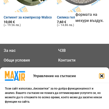
връща обратно
налягане под
формата на
Сегмент за компресор Wabco
Силика гел
мехури въздух.
10,00
€
7,60
€
(~ 19.56 лв.)
(~ 14.86 лв.)
За нас
ЧЗВ
Общи условия
Контакти
Политика за
Бисквитки
Управление на съгласие
поверителност
Този сайт използва „бисквитки“ за по-добра функционалност и
0898 808 799
анализ. Вашето съгласие ни помага да оптимизираме услугите си, но
можете да го откажете по всяко време, което може да засегне някои
office@maxair-bg.com
функции на сайта.