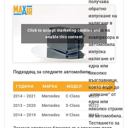
получава
обратно
изпускане на
налягане в
посока на
Click to accept marketing cookies and
enable this content
компресора и
автомобила
изпуска
налягане от
една или
Подходящ за следните автомобили:
няколко
възглавници,
ГОДИНА
МАРКА
МОДЕЛ
ДЕТАЙЛИ
което води до
„клякане“ от
2014 – 2021
Mercedes
C-Class
W205
една или
2013 – 2020
Mercedes
S-Class
W222
няколко страни
2014 – 2019
Mercedes
V-Class
W447
на автомобила.
Тестването за