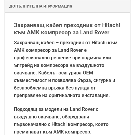
ДОПЪЛНИТЕЛНА ИНФОРМАЦИЯ
Захранващ кабел преходник от Hitachi
към AMK компресор за Land Rover
Захранващ кабел – преходник от Hitachi към
AMK компресор за Land Rover
е
професионално решение при подмяна или
ъпгрейд на компресора на въздушното
окачване. Кабелът осигурява OEM
съвместимост и позволява бърза, сигурна и
безпроблемна връзка без нужда от
преправяне на оригиналната инсталация.
Подходящ за модели на
Land Rover
с
въздушно окачване, оборудвани
първоначално с Hitachi компресор, които
преминават към AMK компресор.