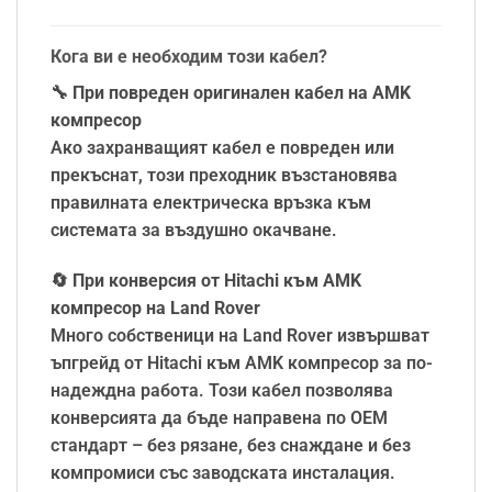
Кога ви е необходим този кабел?
🔧
При повреден оригинален кабел на AMK
компресор
Ако захранващият кабел е повреден или
прекъснат, този преходник възстановява
правилната електрическа връзка към
системата за въздушно окачване.
🔄
При конверсия от Hitachi към AMK
компресор на Land Rover
Много собственици на Land Rover извършват
ъпгрейд от Hitachi към AMK компресор за по-
надеждна работа. Този кабел позволява
конверсията да бъде направена по OEM
стандарт – без рязане, без снаждане и без
компромиси със заводската инсталация.