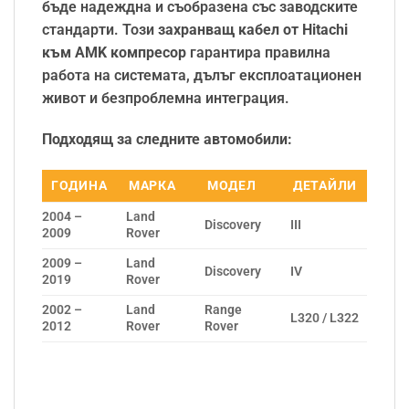
бъде надеждна и съобразена със заводските
стандарти. Този
захранващ кабел от Hitachi
към AMK компресор
гарантира правилна
работа на системата, дълъг експлоатационен
живот и безпроблемна интеграция.
Подходящ за следните автомобили:
ГОДИНА
МАРКА
МОДЕЛ
ДЕТАЙЛИ
2004 –
Land
Discovery
III
2009
Rover
2009 –
Land
Discovery
IV
2019
Rover
2002 –
Land
Range
L320 / L322
2012
Rover
Rover