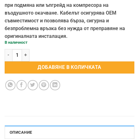
при подмяна или ъпгрейд на компресора на
въздушното окачване. Кабелът осигурява OEM
съвместимост и позволява бърза, сигурна и
безпроблемна връзка без нужда от преправяне на
оригиналната инсталация.
В наличност
количество за Захранващ кабел за компресор AMK
ДОБАВЯНЕ В КОЛИЧКАТА
ОПИСАНИЕ