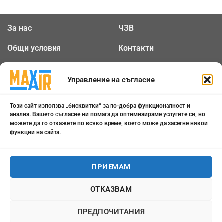
За нас
ЧЗВ
Общи условия
Контакти
Политика за
Бисквитки
Управление на съгласие
поверителност
Този сайт използва „бисквитки“ за по-добра функционалност и
0898 808 799
анализ. Вашето съгласие ни помага да оптимизираме услугите си, но
можете да го откажете по всяко време, което може да засегне някои
office@maxair-bg.com
функции на сайта.
Понеделник - Петък от
ПРИЕМАМ
09:00 - 18:00
ОТКАЗВАМ
Всички права запазени 2026 ©
maxair-bg.com
ПРЕДПОЧИТАНИЯ