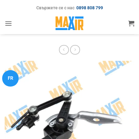
Skip
Свържете се с нас
0898 808 799
to
content
FR