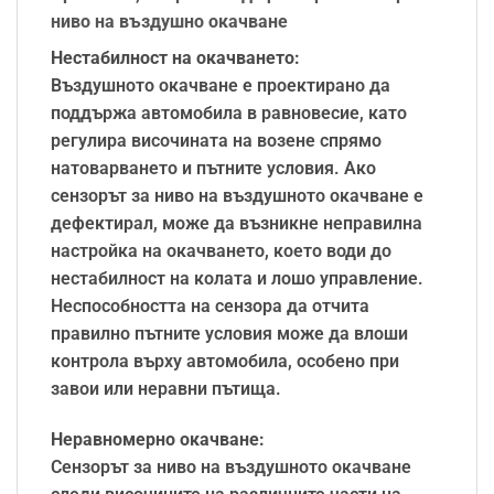
ниво на въздушно окачване
Нестабилност на окачването:
Въздушното окачване е проектирано да
поддържа автомобила в равновесие, като
регулира височината на возене спрямо
натоварването и пътните условия. Ако
сензорът за ниво на въздушното окачване е
дефектирал, може да възникне неправилна
настройка на окачването, което води до
нестабилност на колата и лошо управление.
Неспособността на сензора да отчита
правилно пътните условия може да влоши
контрола върху автомобила, особено при
завои или неравни пътища.
Неравномерно окачване:
Сензорът за ниво на въздушното окачване