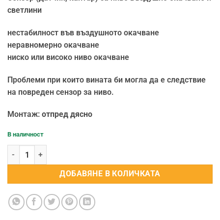
светлини
нестабилност във въздушното окачване
неравномерно окачване
ниско или високо ниво окачване
Проблеми при които вината би могла да е следствие
на повреден сензор за ниво.
Монтаж:
отпред дясно
В наличност
количество за Сензор (датчик, кантар) за ниво въздушно окачв
ДОБАВЯНЕ В КОЛИЧКАТА