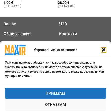
6,00
€
28,00
€
(~ 11.73 лв.)
(~ 54.76 лв.)
За нас
ЧЗВ
Общи условия
Контакти
Политика за
Бисквитки
Управление на съгласие
поверителност
Този сайт използва „бисквитки“ за по-добра функционалност и
0898 808 799
анализ. Вашето съгласие ни помага да оптимизираме услугите си, но
можете да го откажете по всяко време, което може да засегне някои
office@maxair-bg.com
функции на сайта.
Понеделник - Петък от
ПРИЕМАМ
09:00 - 18:00
ОТКАЗВАМ