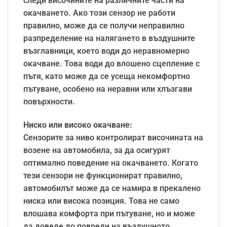
следи височините на различните части на
окачването. Ако този сензор не работи
правилно, може да се получи неправилно
разпределение на налягането в въздушните
възглавници, което води до неравномерно
окачване. Това води до влошено сцепление с
пътя, като може да се усеща некомфортно
пътуване, особено на неравни или хлъзгави
повърхности.
Ниско или високо окачване:
Сензорите за ниво контролират височината на
возене на автомобила, за да осигурят
оптимално поведение на окачването. Когато
тези сензори не функционират правилно,
автомобилът може да се намира в прекалено
ниска или висока позиция. Това не само
влошава комфорта при пътуване, но и може
да доведе до повреди на въздушното