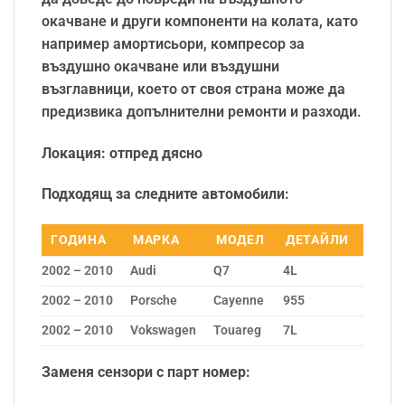
окачване и други компоненти на колата, като
например амортисьори, компресор за
въздушно окачване или въздушни
възглавници, което от своя страна може да
предизвика допълнителни ремонти и разходи.
Локация: отпред дясно
Подходящ за следните автомобили:
ГОДИНА
МАРКА
МОДЕЛ
ДЕТАЙЛИ
2002 – 2010
Audi
Q7
4L
2002 – 2010
Porsche
Cayenne
955
2002 – 2010
Vokswagen
Touareg
7L
Заменя сензори с парт номер: