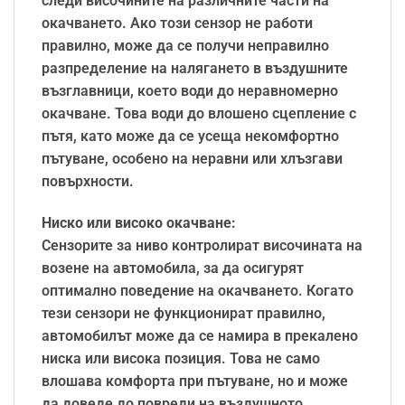
следи височините на различните части на
окачването. Ако този сензор не работи
правилно, може да се получи неправилно
разпределение на налягането в въздушните
възглавници, което води до неравномерно
окачване. Това води до влошено сцепление с
пътя, като може да се усеща некомфортно
пътуване, особено на неравни или хлъзгави
повърхности.
Ниско или високо окачване:
Сензорите за ниво контролират височината на
возене на автомобила, за да осигурят
оптимално поведение на окачването. Когато
тези сензори не функционират правилно,
автомобилът може да се намира в прекалено
ниска или висока позиция. Това не само
влошава комфорта при пътуване, но и може
да доведе до повреди на въздушното