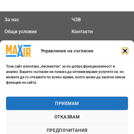
За нас
ЧЗВ
Общи условия
Контакти
Политика за
Бисквитки
Управление на съгласие
поверителност
Този сайт използва „бисквитки“ за по-добра функционалност и
0898 808 799
анализ. Вашето съгласие ни помага да оптимизираме услугите си, но
можете да го откажете по всяко време, което може да засегне някои
office@maxair-bg.com
функции на сайта.
Понеделник - Петък от
ПРИЕМАМ
09:00 - 18:00
ОТКАЗВАМ
Всички права запазени 2026 ©
maxair-bg.com
ПРЕДПОЧИТАНИЯ