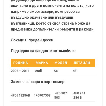
окачване и други компоненти на колата, като
например амортисьори, компресор за
въздушно окачване или въздушни
възглавници, което от своя страна може да
предизвика допълнителни ремонти и разходи.
Локация: преден десен
Подходящ за следните автомобили:
ГОДИНА
МАРКА
МОДЕЛ
ДЕТАЙЛИ
2004 – 2011
Audi
A6
4F
Заменя сензори с парт номер:
4F0 907
4F0 941
4F0941286B
4F0907503
503
286 B