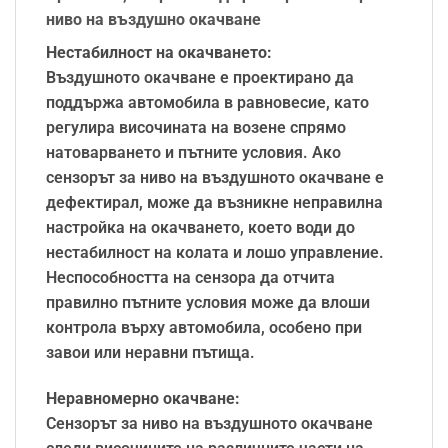
ниво на въздушно окачване
Нестабилност на окачването:
Въздушното окачване е проектирано да
поддържа автомобила в равновесие, като
регулира височината на возене спрямо
натоварването и пътните условия. Ако
сензорът за ниво на въздушното окачване е
дефектирал, може да възникне неправилна
настройка на окачването, което води до
нестабилност на колата и лошо управление.
Неспособността на сензора да отчита
правилно пътните условия може да влоши
контрола върху автомобила, особено при
завои или неравни пътища.
Неравномерно окачване:
Сензорът за ниво на въздушното окачване