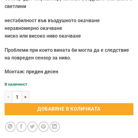
светлини
нестабилност във въздушното окачване
неравномерно окачване
ниско или високо ниво окачване
Проблеми при които вината би могла да е следствие
на повреден сензор за ниво.
Монтаж:
преден десен
В наличност
количество за Сензор (датчик, кантар) за ниво въздушно окачв
ДОБАВЯНЕ В КОЛИЧКАТА