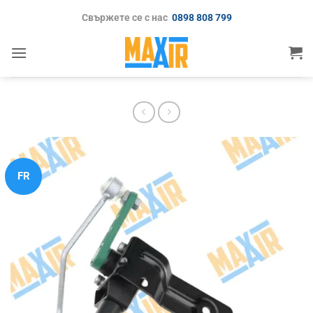
Skip
Свържете се с нас
0898 808 799
to
content
FR