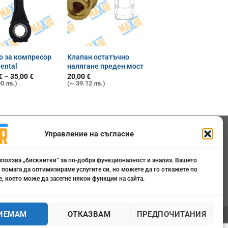
о за компресор
Клапан остатъчно
ental
налягане преден мост
Price
€
–
35,00
€
20,00
€
range:
0 лв.)
(~ 39.12 лв.)
25,00 €
through
35,00 €
 808 799
Управление на съгласие
ce@maxair-bg.com
зползва „бисквитки“ за по-добра функционалност и анализ. Вашето
 помага да оптимизираме услугите си, но можете да го откажете по
делник - Петък от 09:00 - 18:00
, което може да засегне някои функции на сайта.
ИЕМАМ
ОТКАЗВАМ
ПРЕДПОЧИТАНИЯ