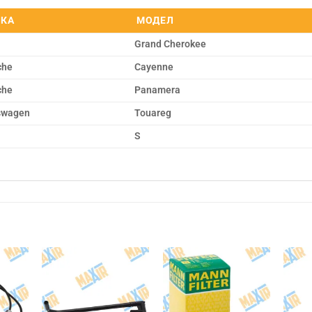
КА
МОДЕЛ
Grand Cherokee
che
Cayenne
che
Panamera
swagen
Touareg
a
S