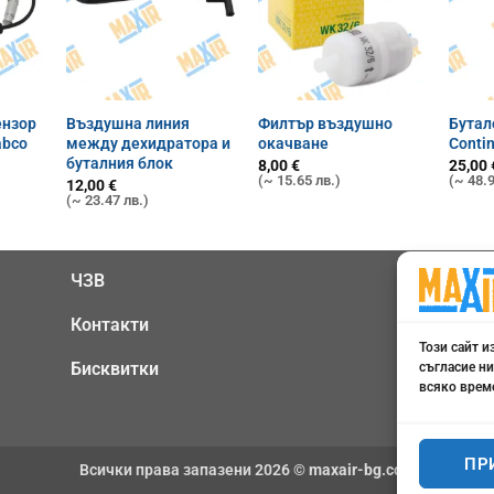
ензор
Въздушна линия
Филтър въздушно
Бутал
abco
между дехидратора и
окачване
Contin
буталния блок
8,00
€
25,00
(~ 15.65 лв.)
(~ 48.9
12,00
€
(~ 23.47 лв.)
0898
ЧЗВ
Контакти
offi
Този сайт и
Бисквитки
съгласие ни
Поне
всяко време
ПР
Всички права запазени 2026 ©
maxair-bg.com