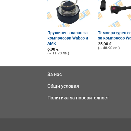
Пружинен клапан за
Температурен с
компресори Wabco и
за компресор W
AMK
25,00
€
(~ 48.90 лв.)
6,00
€
(~ 11.73 лв.)
За нас
Общи условия
Политика за поверителност