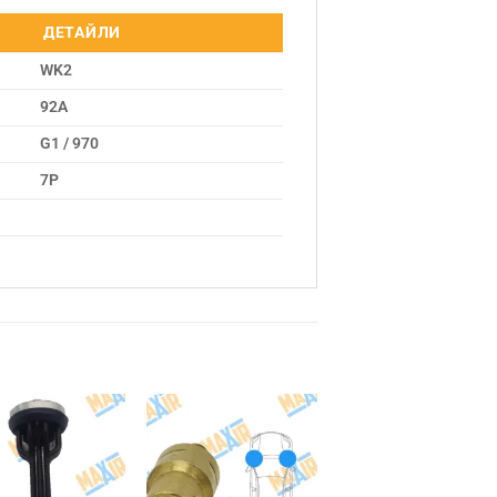
ДЕТАЙЛИ
WK2
92A
G1 / 970
7P