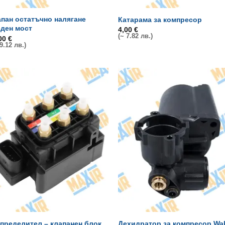
пан остатъчно налягане
Катарама за компресор
еден мост
4,00
€
(~ 7.82 лв.)
,00
€
9.12 лв.)
пределител – клапанен блок
Дехидратор за компресор Wa