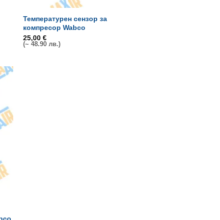
Температурен сензор за
компресор Wabco
25,00
€
(~ 48.90 лв.)
bco