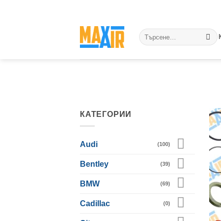
Skip
to
content
Търсене
за:
КАТЕГОРИИ
Audi
(100)
Bentley
(39)
BMW
(69)
Cadillac
(0)