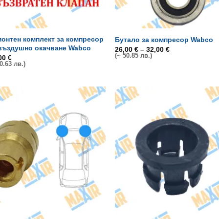
онтен комплект за компресор
Бутало за компресор Wabco
 въздушно окачване Wabco
Price
26,00
€
–
32,00
€
(~ 50.85 лв.)
range:
,00
€
26,00 €
0.63 лв.)
through
32,00 €