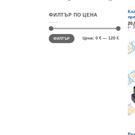
Кла
ФИЛТЪР ПО ЦЕНА
пр
20
(~ 3
Минимална
Максимална
Цена:
0 €
—
120 €
ФИЛТЪР
цена
цена
Раз