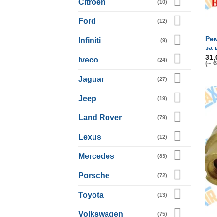
Citroen
(10)
Ford
(12)
Рем
Infiniti
(9)
за
31
Iveco
(24)
(~ 6
Jaguar
(27)
Jeep
(19)
Land Rover
(79)
Lexus
(12)
Mercedes
(83)
Porsche
(72)
Toyota
(13)
Volkswagen
(75)