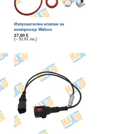
Изпускателен клапан за
компресор Wabco
27,00
€
(~ 52.81 лв.)