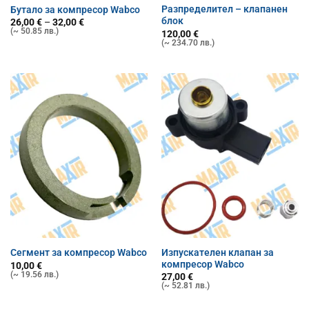
Разпределител – клапанен
Бутало за компресор Wabco
блок
Price
26,00
€
–
32,00
€
range:
(~ 50.85 лв.)
120,00
€
26,00 €
(~ 234.70 лв.)
through
32,00 €
Изпускателен клапан за
Сегмент за компресор Wabco
компресор Wabco
10,00
€
(~ 19.56 лв.)
27,00
€
(~ 52.81 лв.)