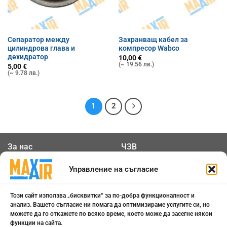
Сепаратор между
Захранващ кабел за
цилиндрова глава и
компресор Wabco
дехидратор
10,00
€
(~ 19.56 лв.)
5,00
€
(~ 9.78 лв.)
1
2
За нас
ЧЗВ
Общи условия
Контакти
Управление на съгласие
Политика за
Бисквитки
Този сайт използва „бисквитки“ за по-добра функционалност и
поверителност
анализ. Вашето съгласие ни помага да оптимизираме услугите си, но
можете да го откажете по всяко време, което може да засегне някои
функции на сайта.