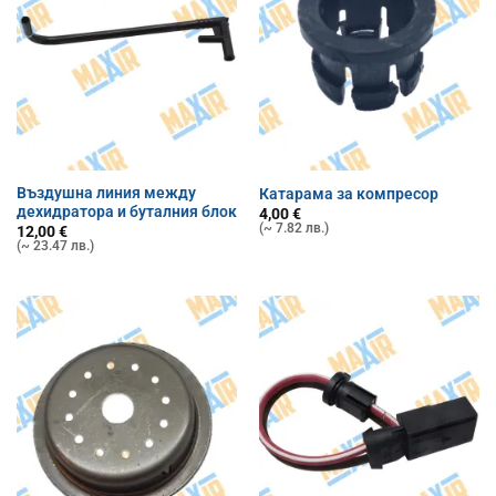
Въздушна линия между
Катарама за компресор
дехидратора и буталния блок
4,00
€
(~ 7.82 лв.)
12,00
€
(~ 23.47 лв.)