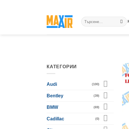
Skip
to
content
Търсене
за:
КАТЕГОРИИ
Audi
(100)
Bentley
(39)
BMW
(69)
Cadillac
(0)