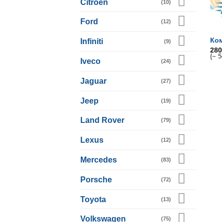
Citroen
(10)
Ford
(12)
Ко
Infiniti
(9)
28
(~ 
Iveco
(24)
Jaguar
(27)
Jeep
(19)
Land Rover
(79)
Lexus
(12)
Mercedes
(83)
Porsche
(72)
Toyota
(13)
Volkswagen
(75)