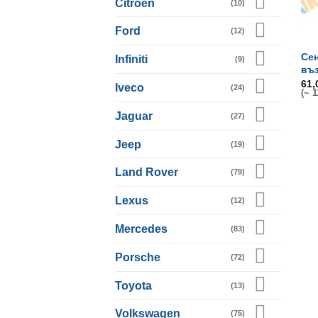
Citroen
(10)
Ford
(12)
Сен
Infiniti
(9)
въ
61
Iveco
(24)
(~ 1
Jaguar
(27)
Jeep
(19)
Land Rover
(79)
Lexus
(12)
Mercedes
(83)
Porsche
(72)
Toyota
(13)
Volkswagen
(75)