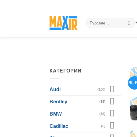
Skip
to
content
Търсене
за:
КАТЕГОРИИ
RL 
Audi
(100)
Bentley
(39)
BMW
(69)
Cadillac
(0)