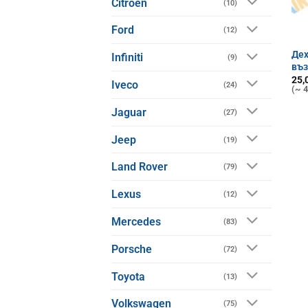
Citroen
(10)
Ford
(12)
Дех
Infiniti
(9)
въ
25,
Iveco
(24)
(~ 4
Jaguar
(27)
Jeep
(19)
Land Rover
(79)
Lexus
(12)
Mercedes
(83)
Porsche
(72)
Toyota
(13)
Volkswagen
(75)