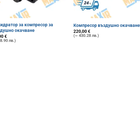
идратор за компресор за
Компресор въздушно окачван
здушно окачване
220,00
€
(~ 430.28 лв.)
00
€
8.90 лв.)