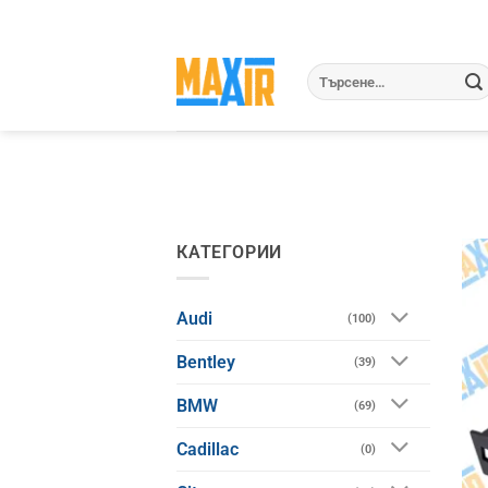
Skip
to
content
Търсене
за:
КАТЕГОРИИ
Audi
(100)
Bentley
(39)
BMW
(69)
Cadillac
(0)