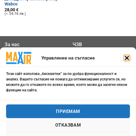
Wabco
28,00
€
(~ 54.76 лв.)
За нас
ЧЗВ
Общи условия
Контакти
Управление на съгласие
Политика за
Бисквитки
Този сайт използва „бисквитки“ за по-добра функционалност и
поверителност
анализ. Вашето съгласие ни помага да оптимизираме услугите си, но
можете да го откажете по всяко време, което може да засегне някои
функции на сайта.
0898 808 799
office@maxair-bg.com
ПРИЕМАМ
Понеделник - Петък от
ОТКАЗВАМ
09:00 - 18:00