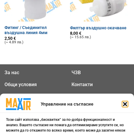
Фитинг / Съединител
Филтър въздушно окачване
въздушна линия 4мм
8,00
€
(~ 15.65 лв.)
2,50
€
(~ 4.89 лв.)
За нас
ЧЗВ
Общи условия
Контакти
Политика за
Бисквитки
поверителност
Управление на съгласие
ОТЛИЧНО
5.0
Този сайт използва „бисквитки“ за по-добра функционалност и
анализ. Вашето съгласие ни помага да оптимизираме услугите си, но
можете да го откажете по всяко време, което може да засегне някои