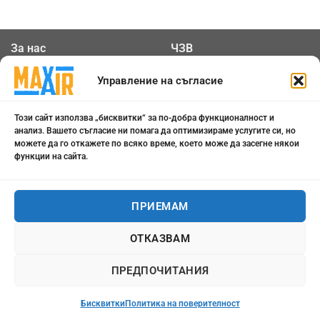
За нас
ЧЗВ
Общи условия
Контакти
Управление на съгласие
Политика за
Бисквитки
Този сайт използва „бисквитки“ за по-добра функционалност и
поверителност
анализ. Вашето съгласие ни помага да оптимизираме услугите си, но
можете да го откажете по всяко време, което може да засегне някои
функции на сайта.
0898 808 799
office@maxair-bg.com
ПРИЕМАМ
Понеделник - Петък от
ОТКАЗВАМ
09:00 - 18:00
ПРЕДПОЧИТАНИЯ
Бисквитки
Политика на поверителност
Всички права запазени 2026 ©
maxair-bg.com