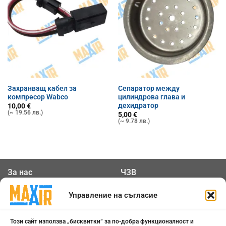
Захранващ кабел за
Сепаратор между
компресор Wabco
цилиндрова глава и
дехидратор
10,00
€
(~ 19.56 лв.)
5,00
€
(~ 9.78 лв.)
За нас
ЧЗВ
Общи условия
Контакти
Управление на съгласие
Политика за
Бисквитки
Този сайт използва „бисквитки“ за по-добра функционалност и
поверителност