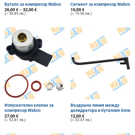
Бутало за компресор Wabco
Сегмент за компресор Wabco
Price
26,00
€
–
32,00
€
10,00
€
range:
(~ 50.85 лв.)
(~ 19.56 лв.)
26,00 €
through
32,00 €
Изпускателен клапан за
Въздушна линия между
компресор Wabco
дехидратора и буталния блок
27,00
€
12,00
€
(~ 52.81 лв.)
(~ 23.47 лв.)