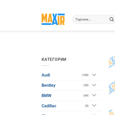
Skip
to
content
Търсене
за:
КАТЕГОРИИ
Audi
(100)
Bentley
(39)
BMW
(69)
Cadillac
(0)