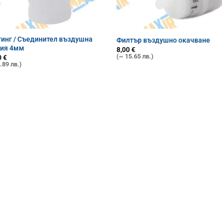
инг / Съединител въздушна
Филтър въздушно окачване
ния 4мм
8,00
€
(~ 15.65 лв.)
0
€
.89 лв.)