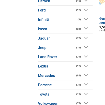
Citroen
(10)
Ford
(12)
Фит
Infiniti
(9)
ли
2,5
Iveco
(24)
(~ 4
Jaguar
(27)
Jeep
(19)
Land Rover
(79)
Lexus
(12)
Mercedes
(83)
Porsche
(72)
Toyota
(13)
Volkswagen
(75)