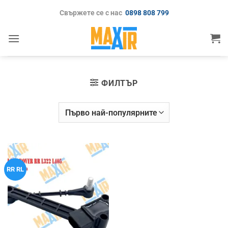
Skip
Свържете се с нас
0898 808 799
to
content
ФИЛТЪР
RR RL