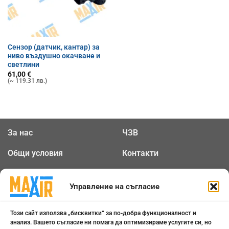
Сензор (датчик, кантар) за
ниво въздушно окачване и
светлини
61,00
€
(~ 119.31 лв.)
За нас
ЧЗВ
Общи условия
Контакти
Политика за
Бисквитки
поверителност
Управление на съгласие
ОТЛИЧНО
5.0
Този сайт използва „бисквитки“ за по-добра функционалност и
анализ. Вашето съгласие ни помага да оптимизираме услугите си, но