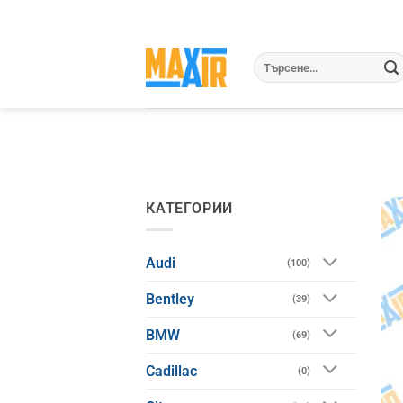
Skip
to
content
Търсене
за:
КАТЕГОРИИ
Audi
(100)
Bentley
(39)
BMW
(69)
Cadillac
(0)