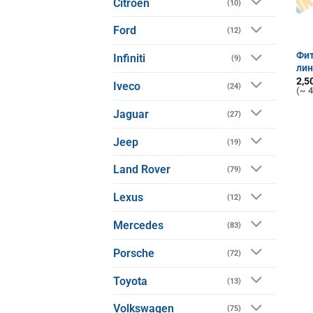
Citroen
(10)
Ford
(12)
Фит
Infiniti
(9)
ли
2,5
Iveco
(24)
(~ 4
Jaguar
(27)
Jeep
(19)
Land Rover
(79)
Lexus
(12)
Mercedes
(83)
Porsche
(72)
Toyota
(13)
Volkswagen
(75)