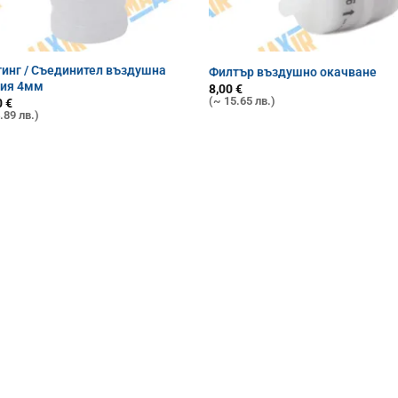
инг / Съединител въздушна
Филтър въздушно окачване
ния 4мм
8,00
€
(~ 15.65 лв.)
0
€
.89 лв.)