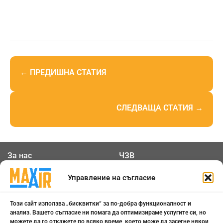
← ПРЕДИШНА СТАТИЯ
СЛЕДВАЩА СТАТИЯ →
За нас
ЧЗВ
Общи условия
Контакти
Управление на съгласие
Политика за
Бисквитки
Този сайт използва „бисквитки“ за по-добра функционалност и
поверителност
анализ. Вашето съгласие ни помага да оптимизираме услугите си, но
можете да го откажете по всяко време, което може да засегне някои