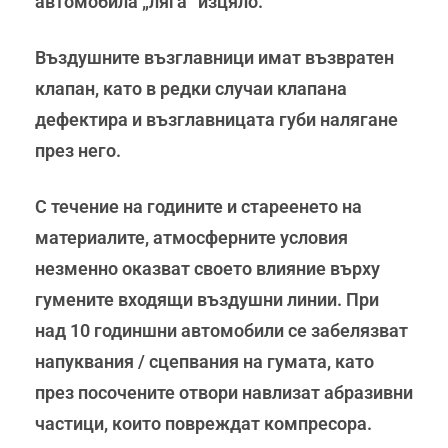
автомобила „ляга“ изцяло.
Въздушните възглавници имат възвратен
клапан, като в редки случаи клапана
дефектира и възглавницата губи налягане
през него.
С течение на годините и стареенето на
материалите, атмосферните условия
незменно оказват своето влияние върху
гумените входящи въздушни линии. При
над 10 годиншни автомобили се забелязват
напуквания / сцепвания на гумата, като
през посочените отвори навлизат абразивни
частици, които повреждат компресора.