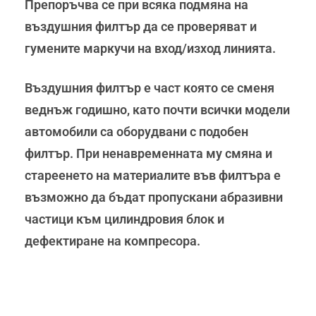
Препоръчва се при всяка подмяна на
въздушния филтър да се проверяват и
гумените маркучи на вход/изход линията.
Въздушния филтър е част която се сменя
веднъж годишно, като почти всички модели
автомобили са оборудвани с подобен
филтър. При ненавременната му смяна и
стареенето на материалите във филтъра е
възможно да бъдат пропускани абразивни
частици към цилиндровия блок и
дефектиране на компресора.