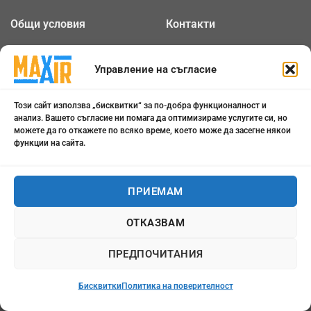
Общи условия
Контакти
Политика за
Бисквитки
поверителност
Управление на съгласие
ОТЛИЧНО
5.0
Този сайт използва „бисквитки“ за по-добра функционалност и
анализ. Вашето съгласие ни помага да оптимизираме услугите си, но
можете да го откажете по всяко време, което може да засегне някои
функции на сайта.
0898 808 799
office@maxair-bg.com
ПРИЕМАМ
Понеделник - Петък от
ОТКАЗВАМ
09:00 - 18:00
ПРЕДПОЧИТАНИЯ
Бисквитки
Политика на поверителност
Всички права запазени 2026 ©
maxair-bg.com